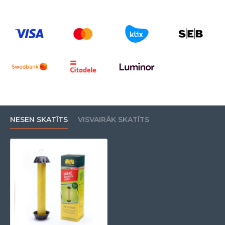
NESEN SKATĪTS
VISVAIRĀK SKATĪTS