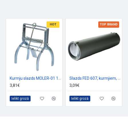
HOT
TOP BRAND
Kurmju slazds MOLER-01 14x11 cm
Slazds FED 607, kurmjiem, plastmasas
3,81€
3,09€
Ielikt grozā
Ielikt grozā