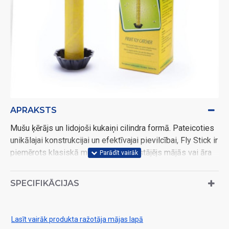
APRAKSTS
Mušu ķērājs un lidojoši kukaiņi cilindra formā. Pateicoties
unikālajai konstrukcijai un efektīvajai pievilcībai, Fly Stick ir
piemērots klasiskā mušu slazda aizstājējs mājās vai āra
teritorijās, kur mušu slazda jostas izmantošana nav
iespējama vai piemērota. Fly Stick galvenokārt ir
SPECIFIKĀCIJAS
paredzēts augļu mušu (Drosophila), mājas mušu (Musca
domestica) un citu traucējošu lidojošu kukaiņu ķeršanai.
Lasīt vairāk produkta ražotāja mājas lapā