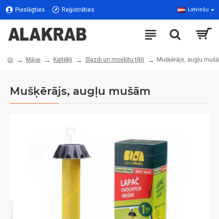
Pieslēgties
Reģistrēties
Latviešu
Mājai
Kaitēkļi
Slazdi un moskītu tīkli
Mušķērājs, augļu muš
Mušķērājs, augļu mušām