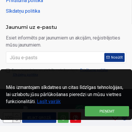
Privātuma politika
Sīkdatņu politika
Jaunumi uz e-pastu
Esiet informēts par jaunumiem un akcijām, reģistrējoties
mūsu jaunumiem.
Nosūtīt
Esmu iepazinies un piekrītu noteikumiem:
Privātuma politika
,
Sīkdatņu politika
Mēs izmantojam sīkdatnes un citas līdzīgas tehnoloģijas,
lai uzlabotu jūsu pārlūkošanas pieredzi un mūsu vietnes
Alakrab © 2023
funkcionalitāti.
Lasīt vairāk
PIEŅEMT
IELIKT GROZĀ