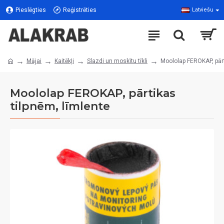
Pieslēgties
Reģistrēties
Latviešu
Mājai
Kaitēkļi
Slazdi un moskītu tīkli
Moololap FEROKAP, pārt
Moololap FEROKAP, pārtikas
tilpnēm, līmlente