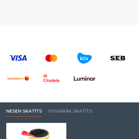
NESEN SKATĪTS
VISVAIRĀK SKATĪTS