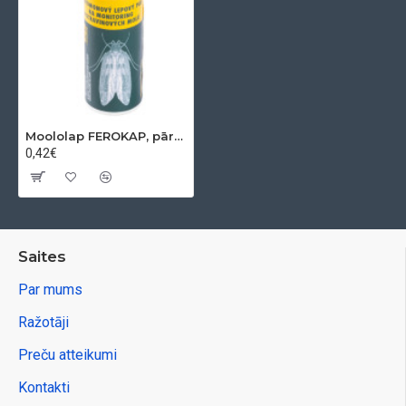
Moololap FEROKAP, pārtikas tilpnēm, līmlente
0,42€
Saites
Par mums
Ražotāji
Preču atteikumi
Kontakti