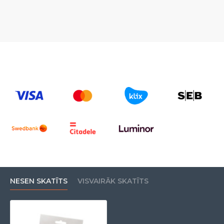
NESEN SKATĪTS
VISVAIRĀK SKATĪTS