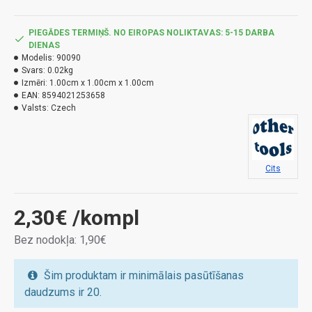
matracī. Ja telpā ir blaktis, iesakām veikt profesionālu
dezinsekciju.
PIEGĀDES TERMIŅŠ. NO EIROPAS NOLIKTAVAS: 5-15 DARBA
DIENAS
Modelis:
90090
Svars:
0.02kg
Izmēri:
1.00cm x 1.00cm x 1.00cm
EAN:
8594021253658
Valsts:
Czech
Cits
2,30€
/kompl
Bez nodokļa: 1,90€
Šim produktam ir minimālais pasūtīšanas
daudzums ir 20.