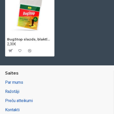
BugStop slazds, blaktīm, iepakojums. 4 gab., Pārdod kastīti 20 pac
2,30€
Saites
Par mums
Ražotāji
Preču atteikumi
Kontakti