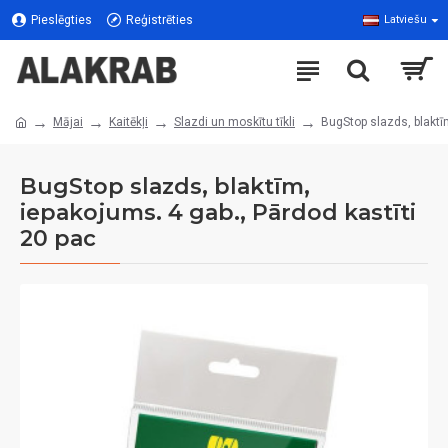
Pieslēgties
Reģistrēties
Latviešu
Mājai
Kaitēkļi
Slazdi un moskītu tīkli
BugStop slazds, blaktīm
BugStop slazds, blaktīm,
iepakojums. 4 gab., Pārdod kastīti
20 pac