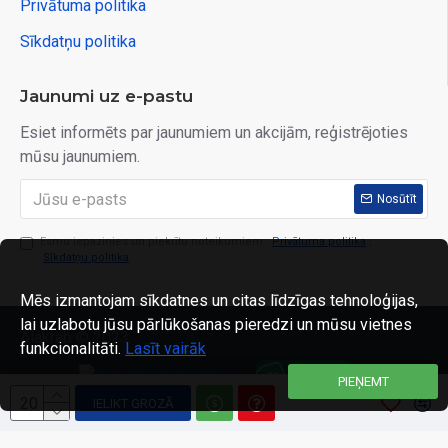
Privātuma politika
Sīkdatņu politika
Jaunumi uz e-pastu
Esiet informēts par jaunumiem un akcijām, reģistrējoties
mūsu jaunumiem.
Nosūtīt
Esmu iepazinies un piekrītu noteikumiem:
Privātuma politika
,
Sīkdatņu politika
Mēs izmantojam sīkdatnes un citas līdzīgas tehnoloģijas,
lai uzlabotu jūsu pārlūkošanas pieredzi un mūsu vietnes
Alakrab © 2023
funkcionalitāti.
Lasīt vairāk
PIEŅEMT
IELIKT GROZĀ