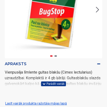
APRAKSTS
Vienpusēja līmlente gultas blakšu (Cimex lectularius)
uzraudzībai. Komplektā ir 4 gb ķērāji. Gultasblakšu slazds
galvenokārt kalpo kā profilakse pret gultas blakšu invāziju
gultas matracī. Gultas blaktis galvenokārt piesaista ādas
temperatūra un oglekļa dioksīds, ko cilvēki izelpo. Ja ir
zināms, ka šajā vietā ir blakšu invāzija, šis līmes slazds
Lasīt vairāk produkta ražotāja mājas lapā
kalpo kā profilaktiska aizsardzība pret to iekļūšanu