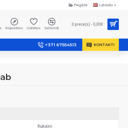
Piegāde
Latviešu
0 prece(s) - 0,00€
s
Reģistrēties
Izvēlētais
Salīdzināt
+371 67554513
KONTAKTI
gab
Kukaiņi