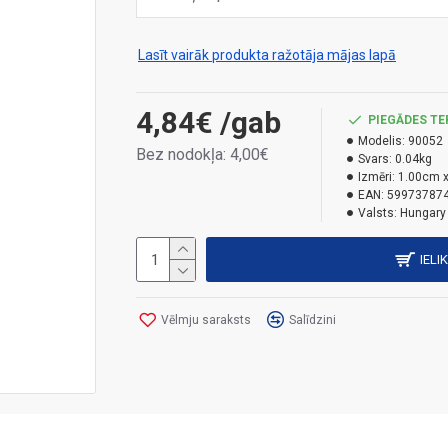
Lasīt vairāk produkta ražotāja mājas lapā
4,84€
/gab
PIEGĀDES TE
Modelis:
90052
Bez nodokļa: 4,00€
Svars:
0.04kg
Izmēri:
1.00cm x
EAN:
59973787
Valsts:
Hungary
IELI
Vēlmju saraksts
Salīdzini