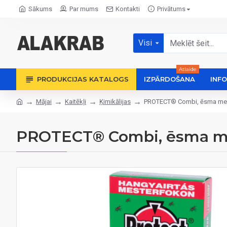
Sākums
Par mums
Kontakti
Privātums
Visi
Atlaide
PRODUKCIJAS KATALOGS
IZPĀRDOŠANA
INF
Mājai
Kaitēkļi
Ķimikālijas
PROTECT® Combi, ēsma meln
PROTECT® Combi, ēsma mel