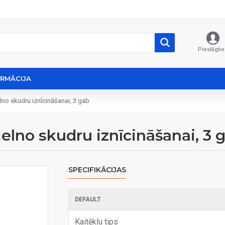
Pieslēgtie
ORMĀCIJA
o skudru iznīcināšanai, 3 gab
no skudru iznīcināšanai, 3 
SPECIFIKĀCIJAS
DEFAULT
Kaitēkļu tips