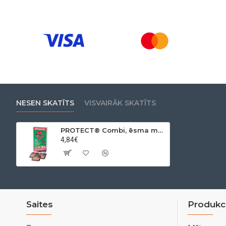
NESEN SKATĪTS
VISVAIRĀK SKATĪTS
PROTECT® Combi, ēsma melno skudru iznīcināšanai, 3 gab
4,84€
Saites
Produkci