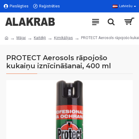
Pieslēgties
Reģistrēties
Latviešu
Mājai
Kaitēkļi
Ķimikālijas
PROTECT Aerosols rāpojošo kukai
PROTECT Aerosols rāpojošo
kukaiņu iznīcināšanai, 400 ml