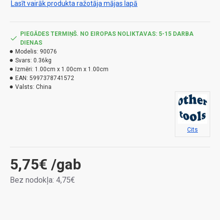
Lasīt vairāk produkta ražotāja mājas lapā
dtetrametrīna.
Lietojiet biocīdu droši. Pirms lietošanas vienmēr
PIEGĀDES TERMIŅŠ. NO EIROPAS NOLIKTAVAS: 5-15 DARBA
izlasiet etiķeti un produkta informāciju.
DIENAS
Modelis:
90076
H222 – Īpaši viegli uzliesmojošs aerosols.H229 – Tvertnē
Svars:
0.36kg
Izmēri:
1.00cm x 1.00cm x 1.00cm
ir spiediens: Karsējot var uzsprāgt.H400 – Ļoti toksisks
EAN:
5997378741572
ūdens organismiem.H410 – Ļoti toksisks ūdens
Valsts:
China
organismiem, ar ilgtermiņa ietekmi.
Cits
5,75€
/gab
Bez nodokļa: 4,75€