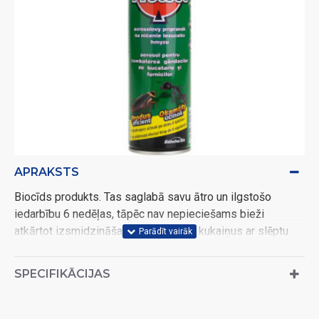
APRAKSTS
Biocīds produkts. Tas saglabā savu ātro un ilgstošo
iedarbību 6 nedēļas, tāpēc nav nepieciešams bieži
atkārtot izsmidzināšanu. Tas atbaida kukaiņus ar slēptu
dzīvesveidu un tādējādi garantē saskari ar aktīvo vielu.
Piemērots visiem rāpojošiem kukaiņiem (skudrām,
SPECIFIKĀCIJAS
tarakāniem, zirnekļiem, blusām, ķipariem...). Mūsdienīgais
sastāvs garantē nekaitīgumu cilvēkiem un siltasiņu
dzīvniekiem. Aktīvā sastāvdaļa: 3g/kg cifenotrīna, 1g/kg