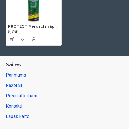
PROTECT Aerosols rāpojošo kukaiņu iznīcināšanai, 400 ml
5,75€
Saites
Par mums
Ražotāji
Preču atteikumi
Kontakti
Lapas karte