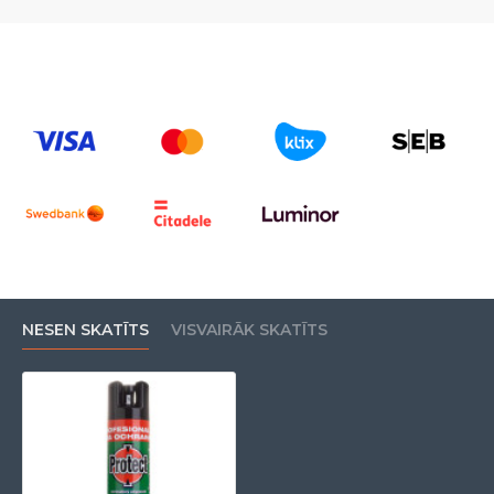
NESEN SKATĪTS
VISVAIRĀK SKATĪTS