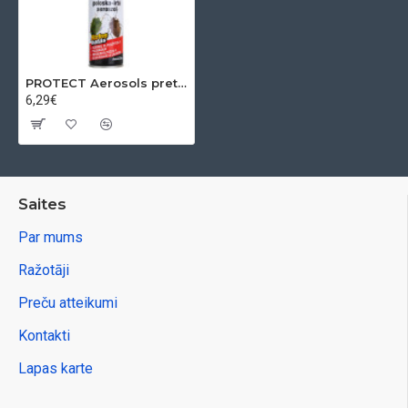
PROTECT Aerosols pret blaktīm, 400 ml
6,29€
Saites
Par mums
Ražotāji
Preču atteikumi
Kontakti
Lapas karte