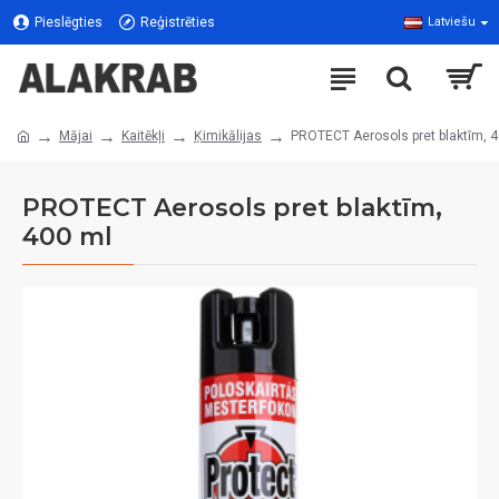
Pieslēgties
Reģistrēties
Latviešu
Mājai
Kaitēkļi
Ķimikālijas
PROTECT Aerosols pret blaktīm, 
PROTECT Aerosols pret blaktīm,
400 ml