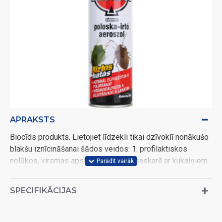
APRAKSTS
Biocīds produkts. Lietojiet līdzekli tikai dzīvoklī nonākušo
blakšu iznīcināšanai šādos veidos: 1. profilaktiskos
nolūkos, virsmas apstrādei, 2. tiešā saskarē ar kukaiņiem.
Aktīvā sastāvdaļa: 0,1% (1g/kg) d-tetrametrīns, 0,3%
(3g/kg) cifenotrīns.
SPECIFIKĀCIJAS
Lietojiet biocīdu droši. Pirms lietošanas vienmēr
izlasiet etiķeti un produkta informāciju.