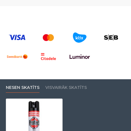
NESEN SKATĪTS
VISVAIRĀK SKATĪTS