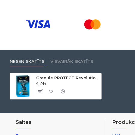
NESEN SKATĪTS
VISVAIRĀK SKATĪTS
Granule PROTECT Revolution, žurkām, 2x75 g paplātes + 2x50 g želeja (150 + 100 g)
4,24€
Saites
Produkci