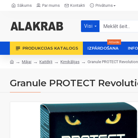
Sākums
Par mums
Kontakti
Privātums
Visi
Atlaide
PRODUKCIJAS KATALOGS
IZPĀRDOŠANA
INF
Mājai
Kaitēkļi
Ķimikālijas
Granule PROTECT Revolution,
Granule PROTECT Revolution