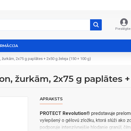
Pieslēgtie
ORMĀCIJA
 žurkām, 2x75 g paplātes + 2x50 g želeja (150 + 100 g)
, žurkām, 2x75 g paplātes + 2
APRAKSTS
PROTECT Revolution®
predstavuje prelomo
vylepšený o gélovú zložku, ktorá slúži ako zd
podporuje intenzívnejšie hlodanie granúl, čí