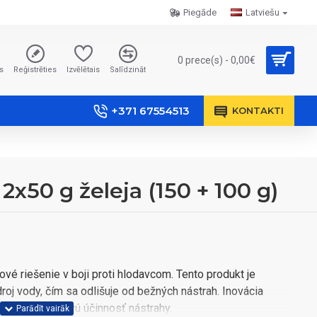
Piegāde
Latviešu
0 prece(s) - 0,00€
s
Reģistrēties
Izvēlētais
Salīdzināt
+371 67554513
KONTAKTI
x50 g želeja (150 + 100 g)
vé riešenie v boji proti hlodavcom. Tento produkt je
roj vody, čím sa odlišuje od bežných nástrah. Inovácia
m zvyšuje celkovú účinnosť nástrahy.