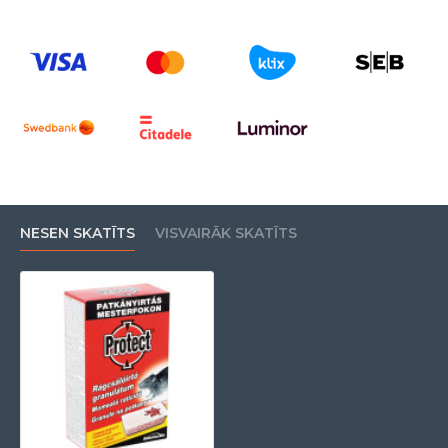
H373 – Môže spôsobiť poškodenie orgánov (krvi) pri
dlhšej alebo opakovanej expozícii.
NESEN SKATĪTS
VISVAIRĀK SKATĪTS