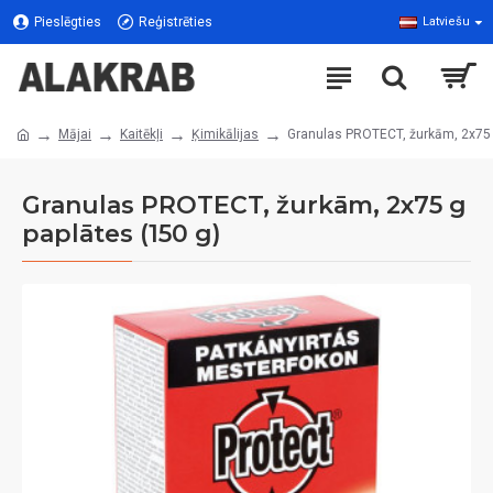
Pieslēgties
Reģistrēties
Latviešu
Mājai
Kaitēkļi
Ķimikālijas
Granulas PROTECT, žurkām, 2x75 
Granulas PROTECT, žurkām, 2x75 g
paplātes (150 g)