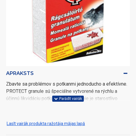
APRAKSTS
Zbavte sa problémov s potkanmi jednoducho a efektívne.
PROTECT granule sú špeciálne vytvorené na rýchlu a
účinnú likvidáciu potkanov. Ich zloženie je starostlivo
navrhnuté tak, aby boli pre tieto škodce mimoriadne
atraktívne, čo zaručuje vysokú účinnosť.
Lasīt vairāk produkta ražotāja mājas lapā
Hlavné vlastnosti: