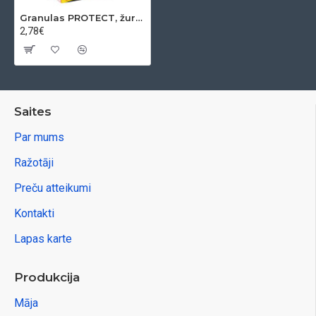
Granulas PROTECT, žurkām, 2x75 g paplātes (150 g)
2,78€
Saites
Par mums
Ražotāji
Preču atteikumi
Kontakti
Lapas karte
Produkcija
Māja