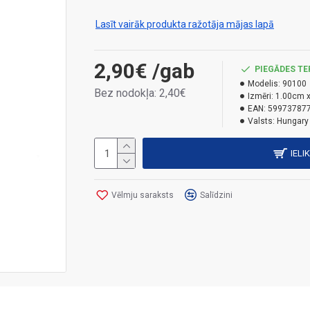
Galvenās funkcijas:
Lasīt vairāk produkta ražotāja mājas lapā
Ātra iedarbība:
tie satur aktīvo vielu,
Augsta pievilcība:
granulas ir izstrādāt
2,90€
/gab
PIEGĀDES TE
patēriņu.
Modelis:
90100
Bez nodokļa: 2,40€
Ērti lietojams:
granulas ir gatavas tūlītē
Izmēri:
1.00cm x
EAN:
59973787
peles aktivitāti.
Valsts:
Hungary
Lietojiet biocīdu droši. Pirms lietošanas 
IELI
H373 – Var izraisīt orgānu (asins) bojājumus i
Vēlmju saraksts
Salīdzini