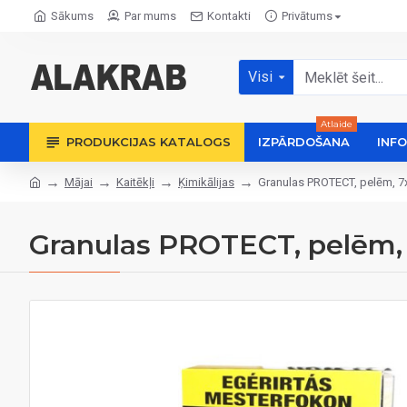
Sākums
Par mums
Kontakti
Privātums
Visi
Atlaide
PRODUKCIJAS KATALOGS
IZPĀRDOŠANA
INF
Mājai
Kaitēkļi
Ķimikālijas
Granulas PROTECT, pelēm, 7x
Granulas PROTECT, pelēm, 