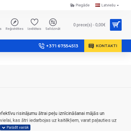
Piegāde
Latviešu
0 prece(s) - 0,00€
s
Reģistrēties
Izvēlētais
Salīdzināt
+371 67554513
KONTAKTI
ektīvu risinājumu ātrai peļu iznīcināšanai mājās un
elai, kas ātri iedarbojas uz kaitēkļiem, varat paļauties uz