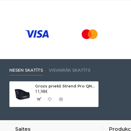
NESEN SKATĪTS
VISVAIRĀK SKATĪTS
Grozs priekš Strend Pro QN41D zāles pļāvējs, benzīns, 2,4 kW, pļaušanas platums 40,6 cm, 29. daļa
11,98€
Saites
Produkci