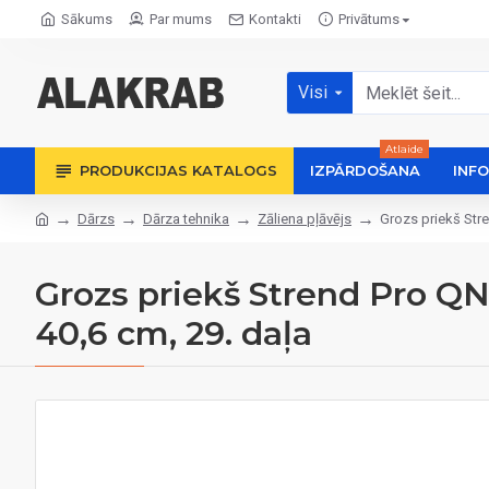
Sākums
Par mums
Kontakti
Privātums
Visi
Atlaide
PRODUKCIJAS KATALOGS
IZPĀRDOŠANA
INF
Dārzs
Dārza tehnika
Zāliena pļāvējs
Grozs priekš Stre
Grozs priekš Strend Pro QN
40,6 cm, 29. daļa