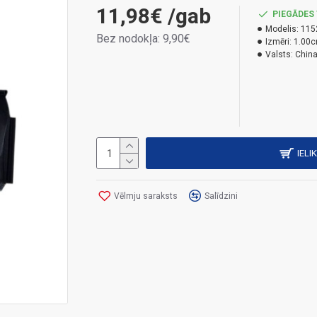
11,98€
/gab
PIEGĀDES 
Modelis:
115
Bez nodokļa: 9,90€
Izmēri:
1.00c
Valsts:
Chin
IELI
Vēlmju saraksts
Salīdzini