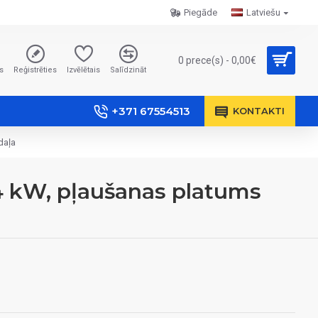
Piegāde
Latviešu
0 prece(s) - 0,00€
s
Reģistrēties
Izvēlētais
Salīdzināt
+371 67554513
KONTAKTI
daļa
,4 kW, pļaušanas platums