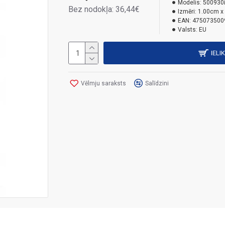
Modelis:
500930
Bez nodokļa: 36,44€
Izmēri:
1.00cm x
EAN:
475073500
Valsts:
EU
IELI
Vēlmju saraksts
Salīdzini