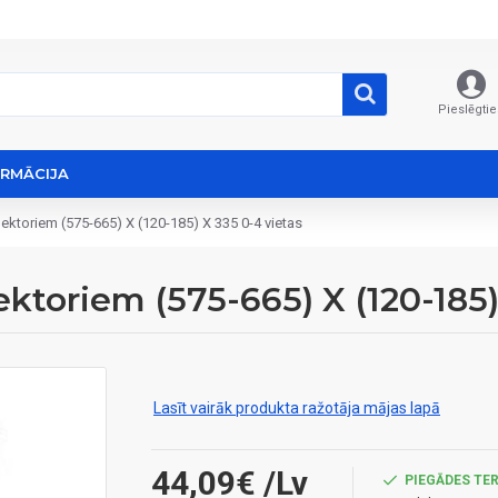
Pieslēgtie
ORMĀCIJA
toriem (575-665) X (120-185) X 335 0-4 vietas
oriem (575-665) X (120-185) 
Lasīt vairāk produkta ražotāja mājas lapā
44,09€
/Lv
PIEGĀDES TER