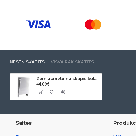
NESEN SKATĪTS
VISVAIRĀK SKATĪTS
Zem apmetuma skapis kolektoriem (575-665) X (120-185) X 335 0-4 vietas
44,09€
Saites
Produkci