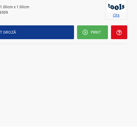
i
 1.00cm x 1.00cm
9309
Cits
KT GROZĀ
PIRKT