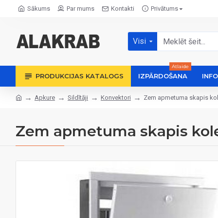
Sākums
Par mums
Kontakti
Privātums
Visi
Atlaide
PRODUKCIJAS KATALOGS
IZPĀRDOŠANA
INF
Apkure
Sildītāji
Konvektori
Zem apmetuma skapis kolek
Zem apmetuma skapis kolekt