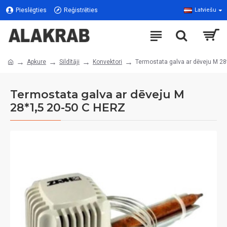
Pieslēgties
Reģistrēties
Latviešu
Apkure
Sildītāji
Konvektori
Termostata galva ar dēveju M 2
Termostata galva ar dēveju M
28*1,5 20-50 C HERZ