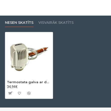
NESEN SKATĪTS
VISVAIRĀK SKATĪTS
Termostata galva ar dēveju M 28*1,5 20-50 C HERZ
34,94€