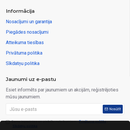
Informācija
Nosacījumi un garantija
Piegādes nosacījumi
Atteikuma tiesības
Privātuma politika
Sīkdatņu politika
Jaunumi uz e-pastu
Esiet informēts par jaunumiem un akcijām, reģistrējoties
mūsu jaunumiem.
Nosūtīt
Esmu iepazinies un piekrītu noteikumiem:
Privātuma politika
,
Sīkdatņu politika