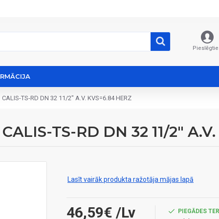
Pieslēgtie
ORMĀCIJA
u CALIS-TS-RD DN 32 11/2" A.V. KVS=6.84 HERZ
u CALIS-TS-RD DN 32 11/2" A.
Lasīt vairāk produkta ražotāja mājas lapā
46,59€
/Lv
PIEGĀDES TER