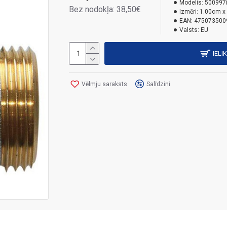
Modelis:
500997
Bez nodokļa: 38,50€
Izmēri:
1.00cm x
EAN:
475073500
Valsts:
EU
IELI
Vēlmju saraksts
Salīdzini