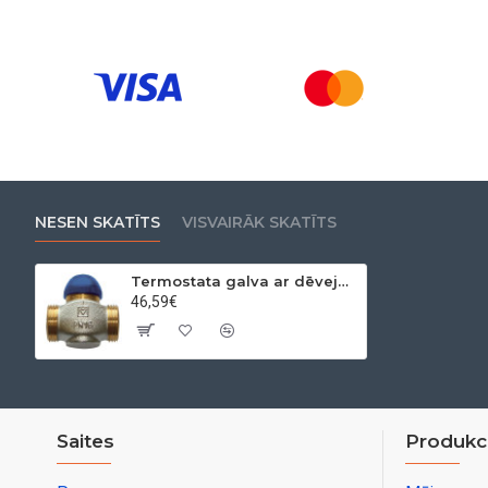
NESEN SKATĪTS
VISVAIRĀK SKATĪTS
Termostata galva ar dēveju CALIS-TS-RD DN 32 11/2" A.V. KVS=6.84 HERZ
46,59€
Saites
Produkci