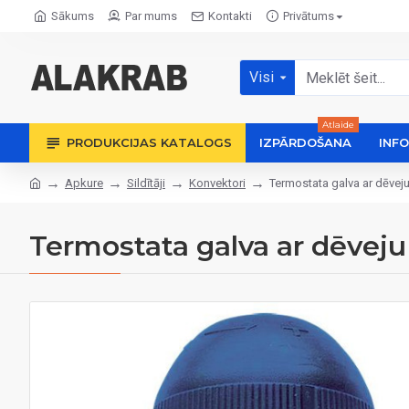
Sākums
Par mums
Kontakti
Privātums
Visi
Atlaide
PRODUKCIJAS KATALOGS
IZPĀRDOŠANA
INF
Apkure
Sildītāji
Konvektori
Termostata galva ar dēvej
Termostata galva ar dēvej