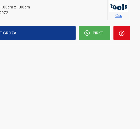
i
 1.00cm x 1.00cm
9972
Cits
KT GROZĀ
PIRKT