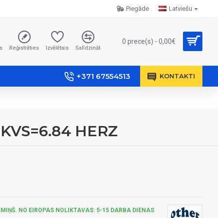
Piegāde
Latviešu
0 prece(s) - 0,00€
s
Reģistrēties
Izvēlētais
Salīdzināt
+371 67554513
KONTAKTI
V. KVS=6.84 HERZ
MIŅŠ. NO EIROPAS NOLIKTAVAS: 5-15 DARBA DIENAS