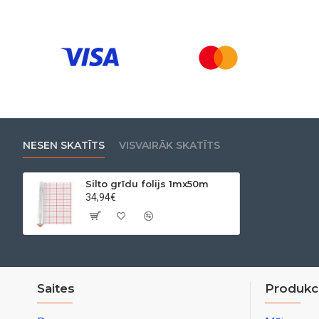
NESEN SKATĪTS
VISVAIRĀK SKATĪTS
Silto grīdu folijs 1mx50m
34,94€
Saites
Produkci