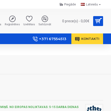
Piegāde
Latviešu
0 prece(s) - 0,00€
s
Reģistrēties
Izvēlētais
Salīdzināt
+371 67554513
KONTAKTI
MIŅŠ. NO EIROPAS NOLIKTAVAS: 5-15 DARBA DIENAS