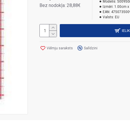
Modelis:
500950
Bez nodokļa: 28,88€
Izmēri:
1.00cm x
EAN:
475073500
Valsts:
EU
IELI
Vēlmju saraksts
Salīdzini