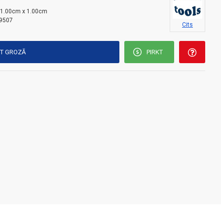
i
 1.00cm x 1.00cm
9507
Cits
KT GROZĀ
PIRKT