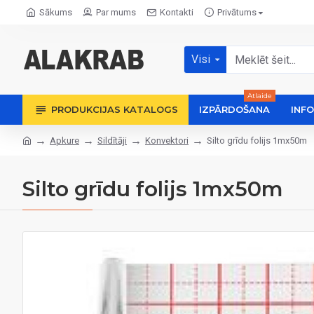
Sākums
Par mums
Kontakti
Privātums
Visi
Atlaide
PRODUKCIJAS KATALOGS
IZPĀRDOŠANA
INF
Apkure
Sildītāji
Konvektori
Silto grīdu folijs 1mx50m
Silto grīdu folijs 1mx50m