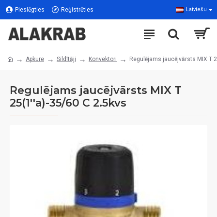
Pieslēgties
Reģistrēties
Latviešu
Apkure
Sildītāji
Konvektori
Regulējams jaucējvārsts MIX T 2
Regulējams jaucējvārsts MIX T
25(1''a)-35/60 C 2.5kvs