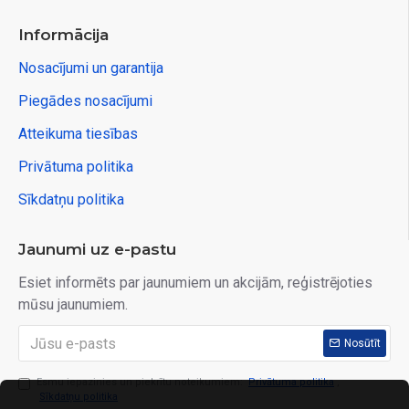
Informācija
Nosacījumi un garantija
Piegādes nosacījumi
Atteikuma tiesības
Privātuma politika
Sīkdatņu politika
Jaunumi uz e-pastu
Esiet informēts par jaunumiem un akcijām, reģistrējoties
mūsu jaunumiem.
Nosūtīt
Esmu iepazinies un piekrītu noteikumiem:
Privātuma politika
,
Sīkdatņu politika