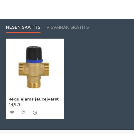
NESEN SKATĪTS
VISVAIRĀK SKATĪTS
Regulējams jaucējvārsts MIX T 25(1''a)-35/60 C 2.5kvs
44,92€