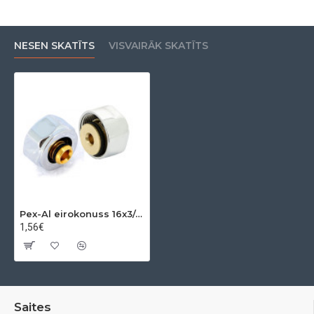
NESEN SKATĪTS
VISVAIRĀK SKATĪTS
Pex-Al eirokonuss 16x3/4"
1,56€
Saites