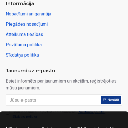
Informācija
Nosacījumi un garantija
Piegādes nosacījumi
Atteikuma tiesības
Privātuma politika
Sīkdatņu politika
Jaunumi uz e-pastu
Esiet informēts par jaunumiem un akcijām, reģistrējoties
mūsu jaunumiem.
Nosūtīt
Esmu iepazinies un piekrītu noteikumiem:
Privātuma politika
,
Sīkdatņu politika