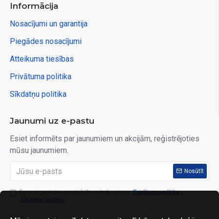
Informācija
Nosacījumi un garantija
Piegādes nosacījumi
Atteikuma tiesības
Privātuma politika
Sīkdatņu politika
Jaunumi uz e-pastu
Esiet informēts par jaunumiem un akcijām, reģistrējoties
mūsu jaunumiem.
Nosūtīt
Esmu iepazinies un piekrītu noteikumiem:
Privātuma politika
,
Sīkdatņu politika