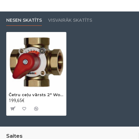
NESEN SKATĪTS
VISVAIRĀK SKATĪTS
Četru ceļu vārsts 2" Womix 44kVs
199,65€
Saites