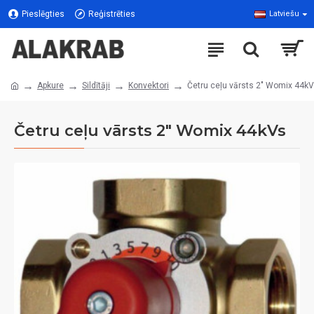
Pieslēgties
Reģistrēties
Latviešu
Apkure
Sildītāji
Konvektori
Četru ceļu vārsts 2" Womix 44k
Četru ceļu vārsts 2" Womix 44kVs