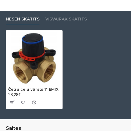
NESEN SKATĪTS
VISVAIRĀK SKATĪTS
Četru ceļu vārsts 1" EMIX
28,28€
Saites