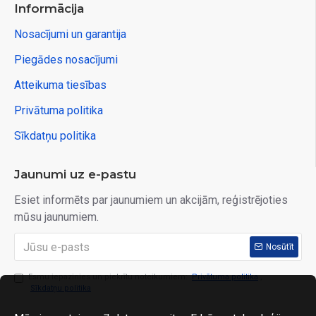
Informācija
Nosacījumi un garantija
Piegādes nosacījumi
Atteikuma tiesības
Privātuma politika
Sīkdatņu politika
Jaunumi uz e-pastu
Esiet informēts par jaunumiem un akcijām, reģistrējoties
mūsu jaunumiem.
Nosūtīt
Esmu iepazinies un piekrītu noteikumiem:
Privātuma politika
,
Sīkdatņu politika