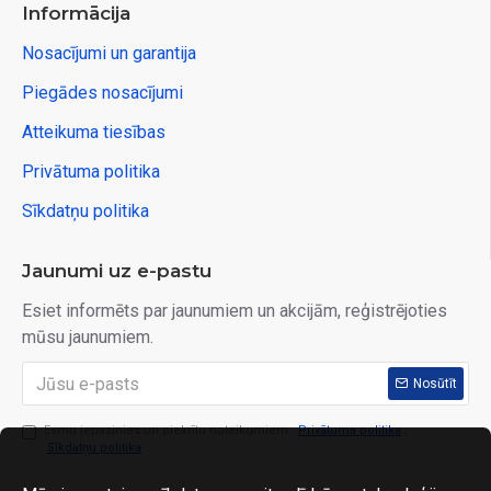
Informācija
Nosacījumi un garantija
Piegādes nosacījumi
Atteikuma tiesības
Privātuma politika
Sīkdatņu politika
Jaunumi uz e-pastu
Esiet informēts par jaunumiem un akcijām, reģistrējoties
mūsu jaunumiem.
Nosūtīt
Esmu iepazinies un piekrītu noteikumiem:
Privātuma politika
,
Sīkdatņu politika