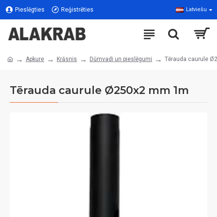
Pieslēgties
Reģistrēties
Latviešu
Apkure
Krāsnis
Dūmvadi un pieslēgumi
Tērauda caurule 
Tērauda caurule Ø250x2 mm 1m