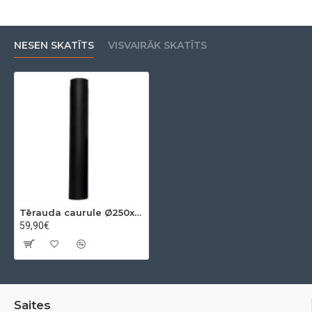
NESEN SKATĪTS
VISVAIRĀK SKATĪTS
Tērauda caurule Ø250x2 mm 1m
59,90€
Saites