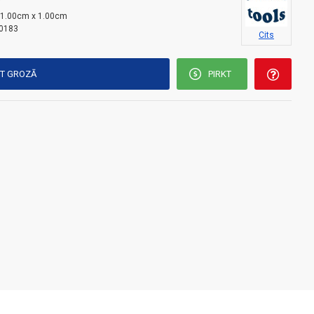
i
 1.00cm x 1.00cm
0183
Cits
KT GROZĀ
PIRKT