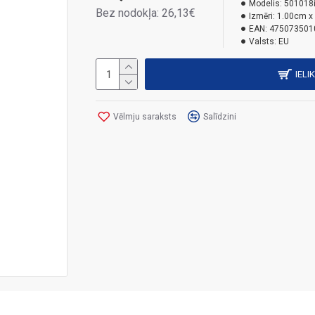
Modelis:
501018
Bez nodokļa: 26,13€
Izmēri:
1.00cm x
EAN:
475073501
Valsts:
EU
IELI
Vēlmju saraksts
Salīdzini