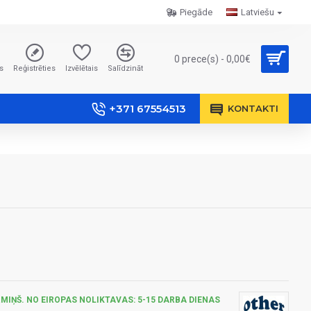
Piegāde
Latviešu
0 prece(s) - 0,00€
s
Reģistrēties
Izvēlētais
Salīdzināt
+371 67554513
KONTAKTI
MIŅŠ. NO EIROPAS NOLIKTAVAS: 5-15 DARBA DIENAS