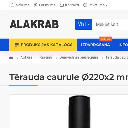
Sākums
Par mums
Kontakti
Privātums
Visi
Atlaide
PRODUKCIJAS KATALOGS
IZPĀRDOŠANA
INF
Apkure
Krāsnis
Dūmvadi un pieslēgumi
Tērauda caur
Tērauda caurule Ø220x2 