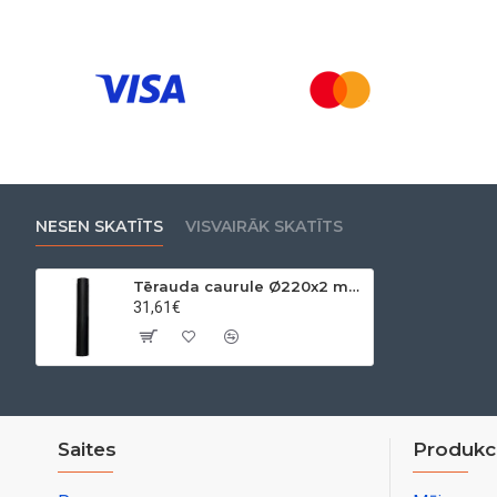
NESEN SKATĪTS
VISVAIRĀK SKATĪTS
Tērauda caurule Ø220x2 mm 0,50m
31,61€
Saites
Produkci