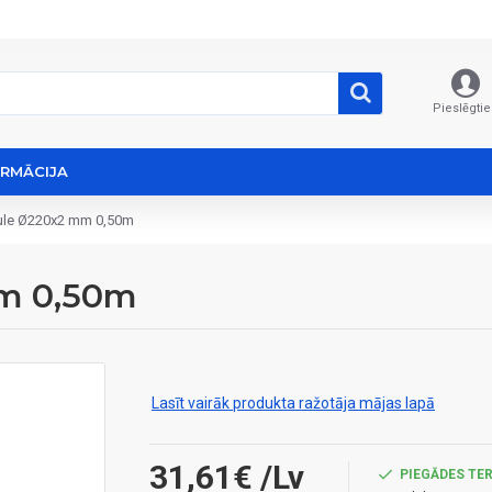
Pieslēgtie
ORMĀCIJA
ule Ø220x2 mm 0,50m
mm 0,50m
Lasīt vairāk produkta ražotāja mājas lapā
31,61€
/Lv
PIEGĀDES TER