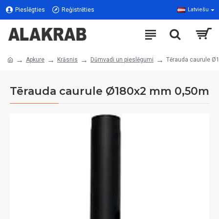
Pieslēgties
Reģistrēties
Latviešu
Apkure
Krāsnis
Dūmvadi un pieslēgumi
Tērauda caurule 
Tērauda caurule Ø180x2 mm 0,50m