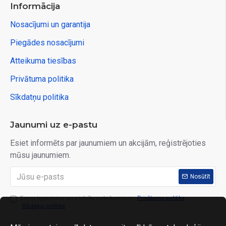
Informācija
Nosacījumi un garantija
Piegādes nosacījumi
Atteikuma tiesības
Privātuma politika
Sīkdatņu politika
Jaunumi uz e-pastu
Esiet informēts par jaunumiem un akcijām, reģistrējoties
mūsu jaunumiem.
Nosūtīt
Esmu iepazinies un piekrītu noteikumiem:
Privātuma politika
,
Sīkdatņu politika