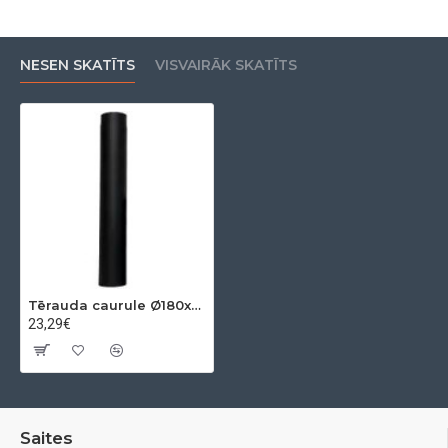
NESEN SKATĪTS
VISVAIRĀK SKATĪTS
Tērauda caurule Ø180x2 mm 0,50m
23,29€
Saites