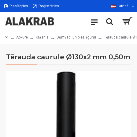
Pieslēgties
Reģistrēties
Latviešu
Apkure
Krāsnis
Dūmvadi un pieslēgumi
Tērauda caurule 
Tērauda caurule Ø130x2 mm 0,50m