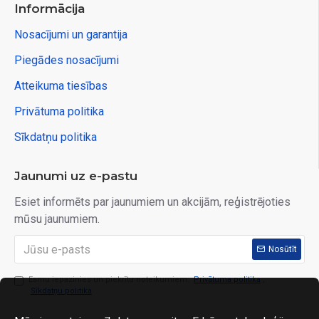
Informācija
Nosacījumi un garantija
Piegādes nosacījumi
Atteikuma tiesības
Privātuma politika
Sīkdatņu politika
Jaunumi uz e-pastu
Esiet informēts par jaunumiem un akcijām, reģistrējoties
mūsu jaunumiem.
Nosūtīt
Esmu iepazinies un piekrītu noteikumiem:
Privātuma politika
,
Sīkdatņu politika