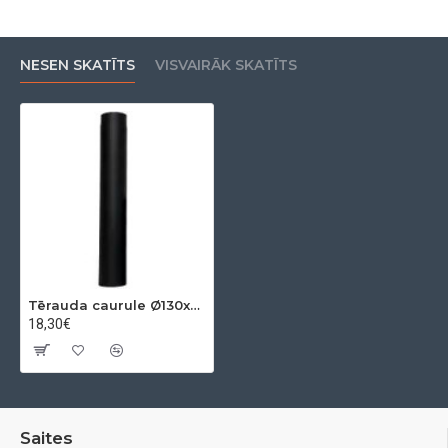
NESEN SKATĪTS
VISVAIRĀK SKATĪTS
Tērauda caurule Ø130x2 mm 0,50m
18,30€
Saites