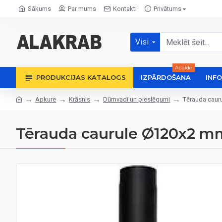
Sākums
Par mums
Kontakti
Privātums
Visi
Atlaide
PRODUKCIJAS KATALOGS
IZPĀRDOŠANA
INF
Apkure
Krāsnis
Dūmvadi un pieslēgumi
Tērauda caur
Tērauda caurule Ø120x2 m