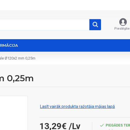
Pieslēgtie
ORMĀCIJA
ule Ø120x2 mm 0,25m
m 0,25m
Lasīt vairāk produkta ražotāja mājas lapā
13,29€
/Lv
PIEGĀDES TER