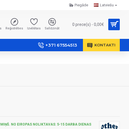
Piegāde
Latviešu
0 prece(s) - 0,00€
s
Reģistrēties
Izvēlētais
Salīdzināt
+371 67554513
KONTAKTI
MIŅŠ. NO EIROPAS NOLIKTAVAS: 5-15 DARBA DIENAS