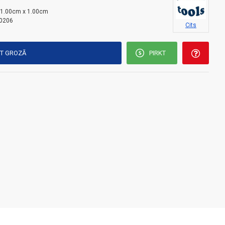
i
 1.00cm x 1.00cm
0206
Cits
KT GROZĀ
PIRKT