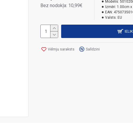
Modelis:
501020
Bez nodokļa: 10,99€
Izmēri:
1.00cm x
EAN:
475073501
Valsts:
EU
IELI
Vēlmju saraksts
Salīdzini