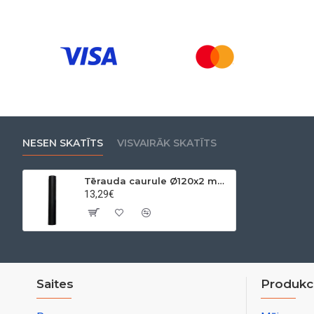
NESEN SKATĪTS
VISVAIRĀK SKATĪTS
Tērauda caurule Ø120x2 mm 0,25m
13,29€
Saites
Produkci