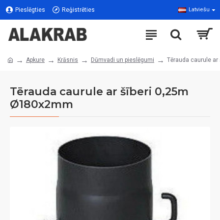
Pieslēgties
Reģistrēties
Latviešu
Apkure
Krāsnis
Dūmvadi un pieslēgumi
Tērauda caurule a
Tērauda caurule ar šīberi 0,25m
Ø180x2mm