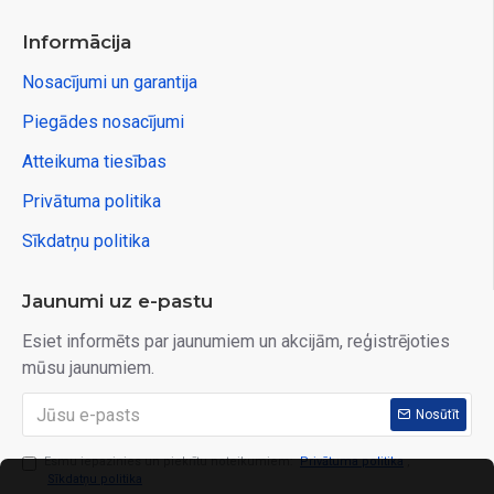
Informācija
Nosacījumi un garantija
Piegādes nosacījumi
Atteikuma tiesības
Privātuma politika
Sīkdatņu politika
Jaunumi uz e-pastu
Esiet informēts par jaunumiem un akcijām, reģistrējoties
mūsu jaunumiem.
Nosūtīt
Esmu iepazinies un piekrītu noteikumiem:
Privātuma politika
,
Sīkdatņu politika