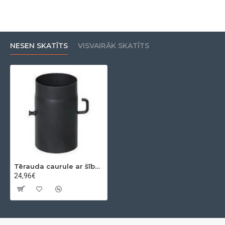
NESEN SKATĪTS
VISVAIRĀK SKATĪTS
Tērauda caurule ar šīberi 0,25m Ø180x2mm
24,96€