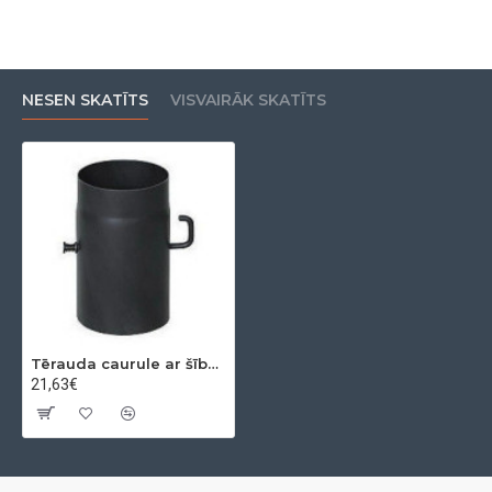
NESEN SKATĪTS
VISVAIRĀK SKATĪTS
Tērauda caurule ar šīberi 0,25m Ø130x2mm
21,63€