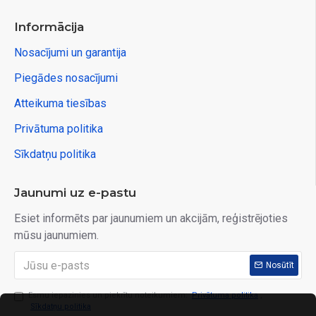
Informācija
Nosacījumi un garantija
Piegādes nosacījumi
Atteikuma tiesības
Privātuma politika
Sīkdatņu politika
Jaunumi uz e-pastu
Esiet informēts par jaunumiem un akcijām, reģistrējoties
mūsu jaunumiem.
Nosūtīt
Esmu iepazinies un piekrītu noteikumiem:
Privātuma politika
,
Sīkdatņu politika