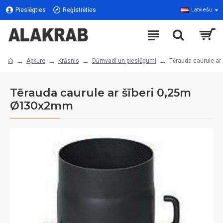
Pieslēgties
Reģistrēties
Latviešu
Apkure
Krāsnis
Dūmvadi un pieslēgumi
Tērauda caurule a
Tērauda caurule ar šīberi 0,25m
Ø130x2mm