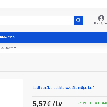
Pieslēgtie
ORMĀCIJA
te Ø200x2mm
Lasīt vairāk produkta ražotāja mājas lapā
5,57€
/Lv
PIEGĀDES TERMI