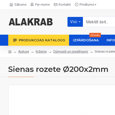
Sākums
Par mums
Kontakti
Privātums
Visi
Atlaide
PRODUKCIJAS KATALOGS
IZPĀRDOŠANA
INF
Apkure
Krāsnis
Dūmvadi un pieslēgumi
Sienas roze
Sienas rozete Ø200x2mm