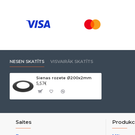
NESEN SKATĪTS
VISVAIRĀK SKATĪTS
Sienas rozete Ø200x2mm
5,57€
Saites
Produkci