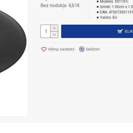
Modelis:
501101i
Bez nodokļa: 4,61€
Izmēri:
1.00cm x 1.
EAN:
47507350110
Valsts:
EU
IELI
Vēlmju saraksts
Salīdzini