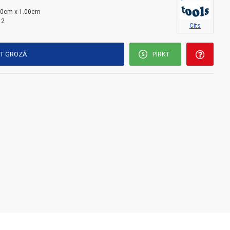
00cm x 1.00cm
12
Cits
KT GROZĀ
PIRKT