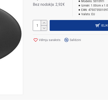
Modelis:
501097i
Bez nodokļa: 2,92€
Izmēri:
1.00cm x 1.
EAN:
47507350109
Valsts:
EU
IELI
Vēlmju saraksts
Salīdzini