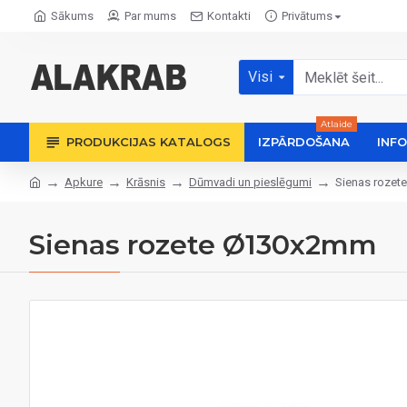
Sākums
Par mums
Kontakti
Privātums
Visi
Atlaide
PRODUKCIJAS KATALOGS
IZPĀRDOŠANA
INF
Apkure
Krāsnis
Dūmvadi un pieslēgumi
Sienas roze
Sienas rozete Ø130x2mm