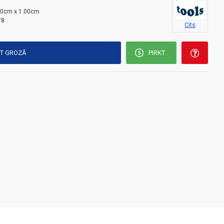
00cm x 1.00cm
78
Cits
KT GROZĀ
PIRKT