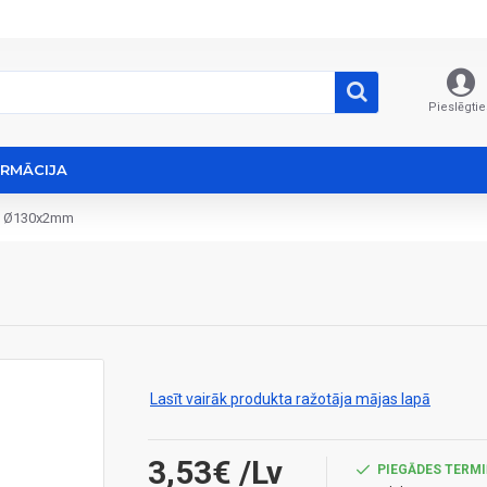
Pieslēgtie
ORMĀCIJA
te Ø130x2mm
Lasīt vairāk produkta ražotāja mājas lapā
3,53€
/Lv
PIEGĀDES TERMI