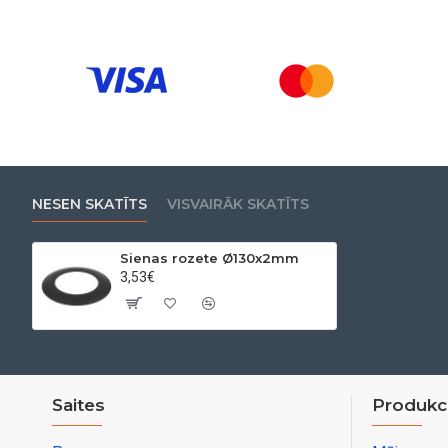
NESEN SKATĪTS
VISVAIRĀK SKATĪTS
Sienas rozete Ø130x2mm
3,53€
Saites
Produkci