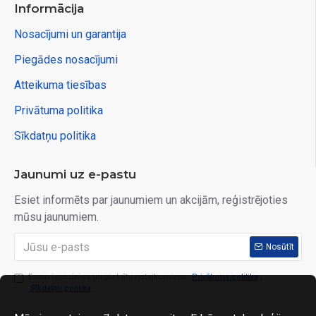
Informācija
Nosacījumi un garantija
Piegādes nosacījumi
Atteikuma tiesības
Privātuma politika
Sīkdatņu politika
Jaunumi uz e-pastu
Esiet informēts par jaunumiem un akcijām, reģistrējoties
mūsu jaunumiem.
Nosūtīt
Esmu iepazinies un piekrītu noteikumiem:
Privātuma politika
,
Sīkdatņu politika