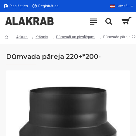
Pieslēgties
Reģistrēties
Latviešu
Apkure
Krāsnis
Dūmvadi un pieslēgumi
Dūmvada pāreja 22
Dūmvada pāreja 220+*200-