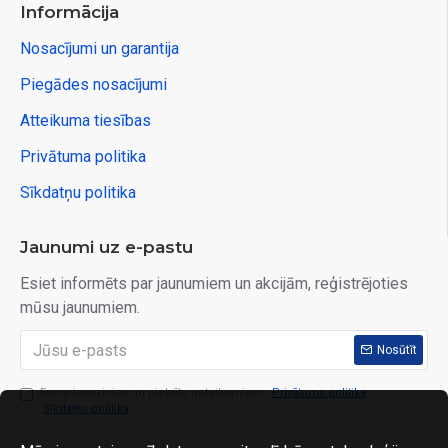
Informācija
Nosacījumi un garantija
Piegādes nosacījumi
Atteikuma tiesības
Privātuma politika
Sīkdatņu politika
Jaunumi uz e-pastu
Esiet informēts par jaunumiem un akcijām, reģistrējoties
mūsu jaunumiem.
Nosūtīt
Esmu iepazinies un piekrītu noteikumiem:
Privātuma politika
,
Sīkdatņu politika