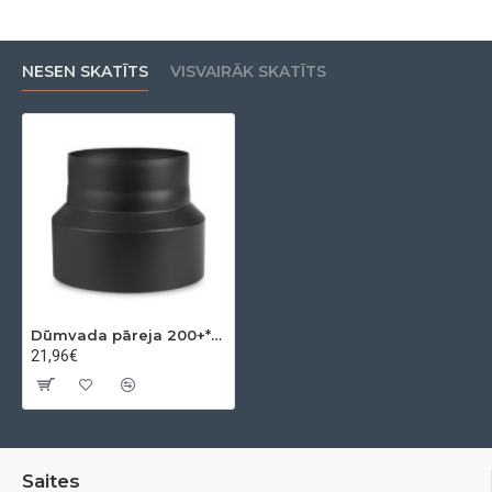
NESEN SKATĪTS
VISVAIRĀK SKATĪTS
Dūmvada pāreja 200+*150-
21,96€
Saites