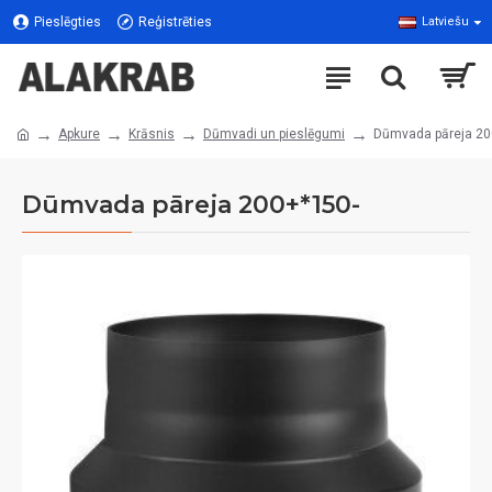
Pieslēgties
Reģistrēties
Latviešu
Apkure
Krāsnis
Dūmvadi un pieslēgumi
Dūmvada pāreja 20
Dūmvada pāreja 200+*150-