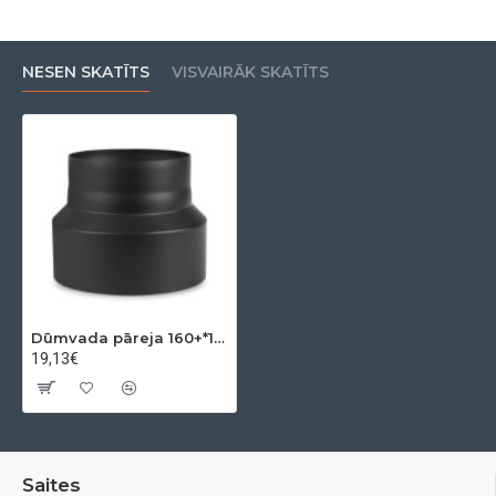
NESEN SKATĪTS
VISVAIRĀK SKATĪTS
Dūmvada pāreja 160+*120-
19,13€
Saites