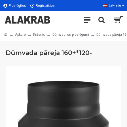
Pieslēgties
Reģistrēties
Latviešu
Apkure
Krāsnis
Dūmvadi un pieslēgumi
Dūmvada pāreja 16
Dūmvada pāreja 160+*120-