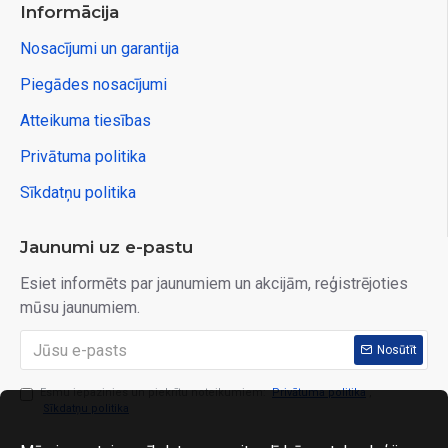
Informācija
Nosacījumi un garantija
Piegādes nosacījumi
Atteikuma tiesības
Privātuma politika
Sīkdatņu politika
Jaunumi uz e-pastu
Esiet informēts par jaunumiem un akcijām, reģistrējoties
mūsu jaunumiem.
Nosūtīt
Esmu iepazinies un piekrītu noteikumiem:
Privātuma politika
,
Sīkdatņu politika