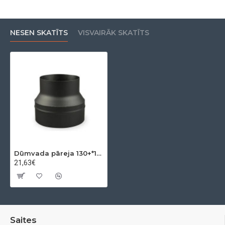
NESEN SKATĪTS
VISVAIRĀK SKATĪTS
Dūmvada pāreja 130+*180-
21,63€
Saites