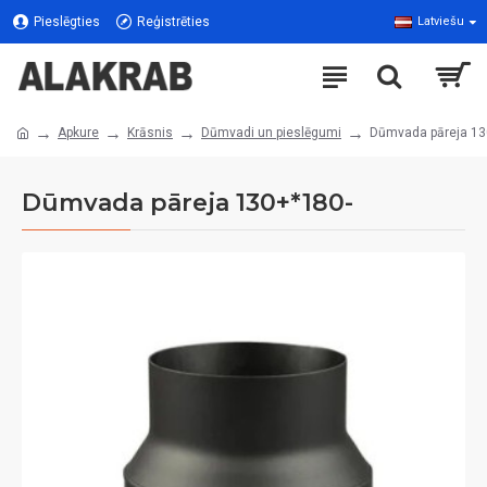
Pieslēgties
Reģistrēties
Latviešu
Apkure
Krāsnis
Dūmvadi un pieslēgumi
Dūmvada pāreja 13
Dūmvada pāreja 130+*180-