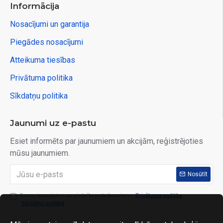
Informācija
Nosacījumi un garantija
Piegādes nosacījumi
Atteikuma tiesības
Privātuma politika
Sīkdatņu politika
Jaunumi uz e-pastu
Esiet informēts par jaunumiem un akcijām, reģistrējoties
mūsu jaunumiem.
Nosūtīt
Esmu iepazinies un piekrītu noteikumiem:
Privātuma politika
,
Sīkdatņu politika