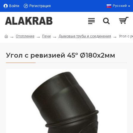
Войти
Регистрация
Русский
Отопление
Печи
Дымовые трубы и соединения
Угол с 
Угол с ревизией 45º Ø180x2мм