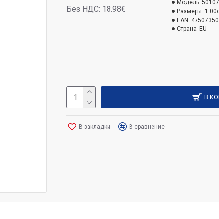
Модель:
50107
Без НДС: 18.98€
Размеры:
1.00
EAN:
47507350
Страна:
EU
В К
В закладки
В сравнение