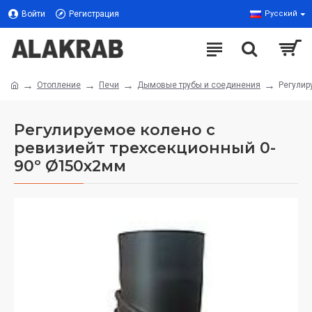
Войти
Регистрация
Русский
Отопление
Печи
Дымовые трубы и соединения
Регулир
Регулируемое колено с
ревизиейт трехсекционный 0-
90º Ø150x2мм