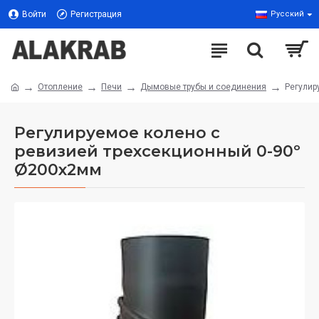
Войти
Регистрация
Русский
Отопление
Печи
Дымовые трубы и соединения
Регулир
Регулируемое колено с
ревизией трехсекционный 0-90º
Ø200x2мм