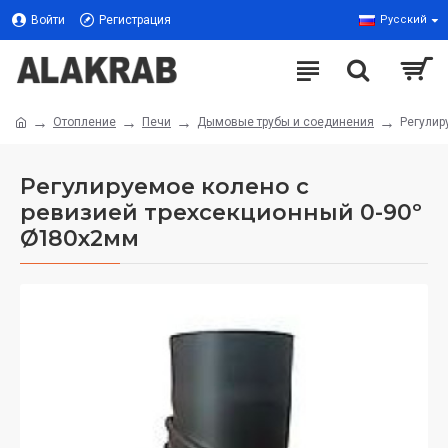
Войти
Регистрация
Русский
Отопление
Печи
Дымовые трубы и соединения
Регулир
Регулируемое колено с
ревизией трехсекционный 0-90º
Ø180x2мм