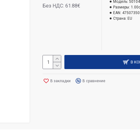
Модель:
50104
Без НДС: 61.88€
Размеры:
1.00
EAN:
47507350
Страна:
EU
В К
В закладки
В сравнение