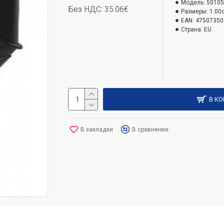
Модель:
50105
Без НДС: 35.06€
Размеры:
1.00
EAN:
47507350
Страна:
EU
В К
В закладки
В сравнение