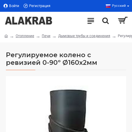
Войти
Регистрация
Русский
Отопление
Печи
Дымовые трубы и соединения
Регулир
Регулируемое колено с
ревизией 0-90º Ø160x2мм