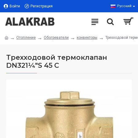
Войти
Регистрация
Русский
Отопление
Обогреватели
конвекторы
Трехходовой терм
Трехходовой термоклапан
DN321¼"S 45 C