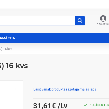
Pieslēgtie
ORMĀCIJA
G) 16 kvs
) 16 kvs
Lasīt vairāk produkta ražotāja mājas lapā
31,61€
/Lv
PIEGĀDES TER