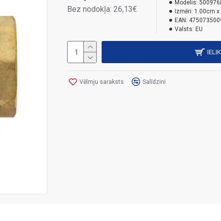
Modelis:
500976
Bez nodokļa: 26,13€
Izmēri:
1.00cm x
EAN:
475073500
Valsts:
EU
IELI
Vēlmju saraksts
Salīdzini