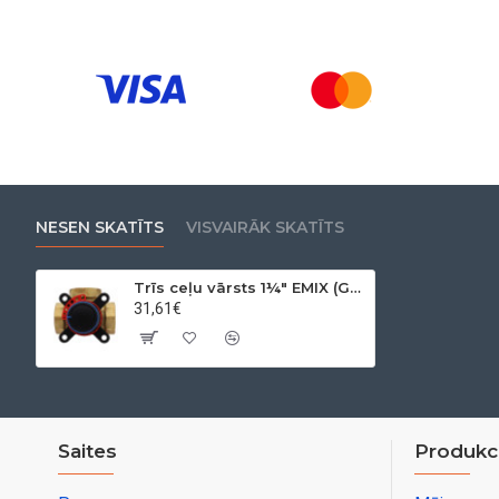
NESEN SKATĪTS
VISVAIRĀK SKATĪTS
Trīs ceļu vārsts 1¼" EMIX (G) 16 kvs
31,61€
Saites
Produkci