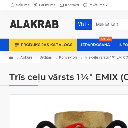
Sākums
Par mums
Kontakti
Privātums
Visi
Atlaide
PRODUKCIJAS KATALOGS
IZPĀRDOŠANA
INF
Apkure
Sildītāji
Konvektori
Trīs ceļu vārsts 1¼" EMIX (
Trīs ceļu vārsts 1¼" EMIX (G