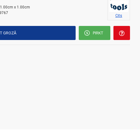
i
 1.00cm x 1.00cm
9767
Cits
KT GROZĀ
PIRKT