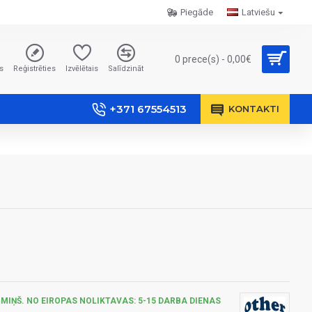
Piegāde
Latviešu
0 prece(s) - 0,00€
s
Reģistrēties
Izvēlētais
Salīdzināt
+371 67554513
KONTAKTI
MIŅŠ. NO EIROPAS NOLIKTAVAS: 5-15 DARBA DIENAS