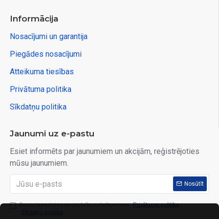
Informācija
Nosacījumi un garantija
Piegādes nosacījumi
Atteikuma tiesības
Privātuma politika
Sīkdatņu politika
Jaunumi uz e-pastu
Esiet informēts par jaunumiem un akcijām, reģistrējoties
mūsu jaunumiem.
Nosūtīt
Esmu iepazinies un piekrītu noteikumiem:
Privātuma politika
,
Sīkdatņu politika