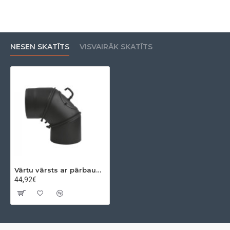
NESEN SKATĪTS
VISVAIRĀK SKATĪTS
Vārtu vārsts ar pārbaudi,trīsdaļigs 0-90º Ø130x2mm
44,92€