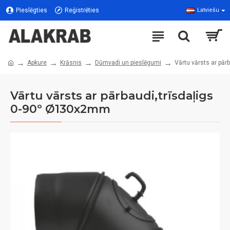
Pieslēgties
Reģistrēties
Latviešu
Apkure
Krāsnis
Dūmvadi un pieslēgumi
Vārtu vārsts ar pā
Vārtu vārsts ar pārbaudi,trīsdaļigs
0-90º Ø130x2mm