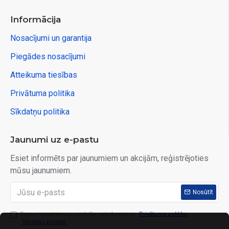
Informācija
Nosacījumi un garantija
Piegādes nosacījumi
Atteikuma tiesības
Privātuma politika
Sīkdatņu politika
Jaunumi uz e-pastu
Esiet informēts par jaunumiem un akcijām, reģistrējoties
mūsu jaunumiem.
Nosūtīt
Esmu iepazinies un piekrītu noteikumiem:
Privātuma politika
,
Sīkdatņu politika