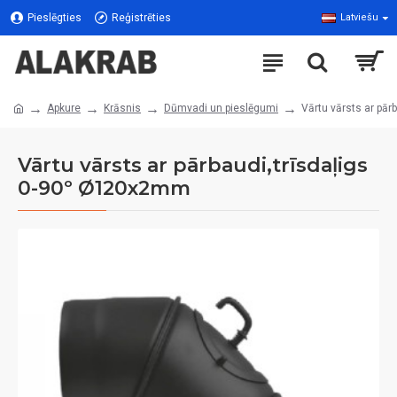
Pieslēgties
Reģistrēties
Latviešu
Apkure
Krāsnis
Dūmvadi un pieslēgumi
Vārtu vārsts ar pā
Vārtu vārsts ar pārbaudi,trīsdaļigs
0-90º Ø120x2mm