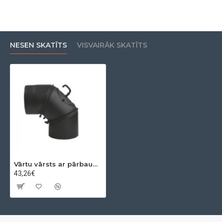
NESEN SKATĪTS
VISVAIRĀK SKATĪTS
Vārtu vārsts ar pārbaudi,trīsdaļigs 0-90º Ø120x2mm
43,26€