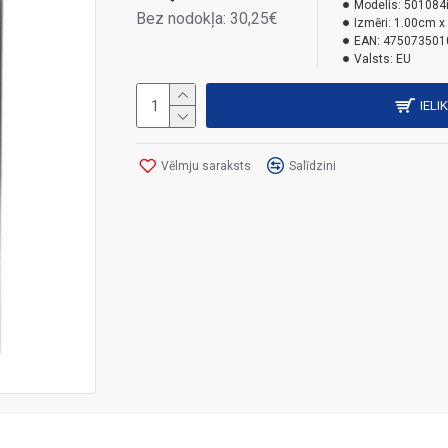
Modelis:
501084
Bez nodokļa: 30,25€
Izmēri:
1.00cm x
EAN:
475073501
Valsts:
EU
IELI
Vēlmju saraksts
Salīdzini