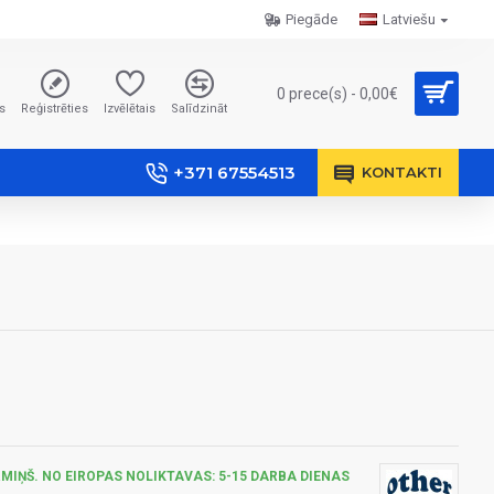
Piegāde
Latviešu
0 prece(s) - 0,00€
s
Reģistrēties
Izvēlētais
Salīdzināt
+371 67554513
KONTAKTI
MIŅŠ. NO EIROPAS NOLIKTAVAS: 5-15 DARBA DIENAS