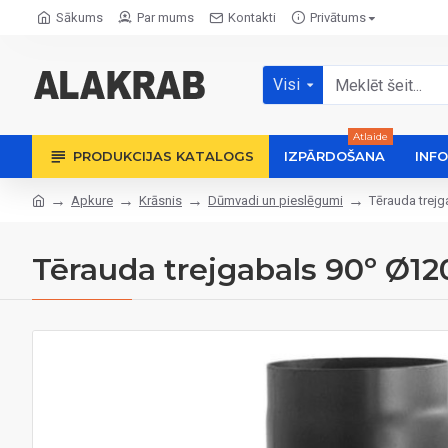
Sākums
Par mums
Kontakti
Privātums
Visi
Atlaide
PRODUKCIJAS KATALOGS
IZPĀRDOŠANA
INF
Apkure
Krāsnis
Dūmvadi un pieslēgumi
Tērauda trej
Tērauda trejgabals 90º Ø