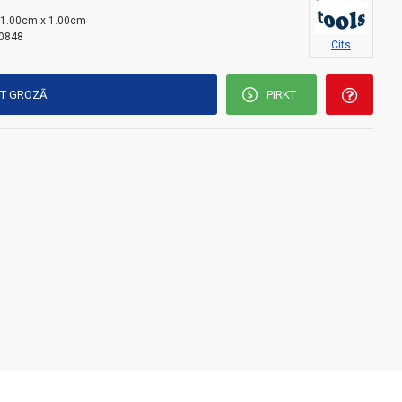
i
 1.00cm x 1.00cm
0848
Cits
KT GROZĀ
PIRKT