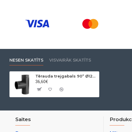
NESEN SKATĪTS
VISVAIRĀK SKATĪTS
Tērauda trejgabals 90º Ø120x2mm
36,60€
Saites
Produkci