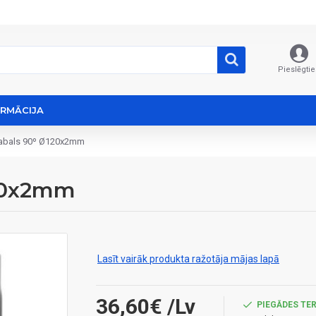
Pieslēgtie
ORMĀCIJA
gabals 90º Ø120x2mm
120x2mm
Lasīt vairāk produkta ražotāja mājas lapā
36,60€
/Lv
PIEGĀDES TER