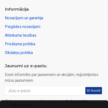
Informācija
Nosacījumi un garantija
Piegādes nosacījumi
Atteikuma tiesības
Privātuma politika
Sīkdatņu politika
Jaunumi uz e-pastu
Esiet informēts par jaunumiem un akcijām, reģistrējoties
mūsu jaunumiem.
Nosūtīt
Esmu iepazinies un piekrītu noteikumiem:
Privātuma politika
,
Sīkdatņu politika