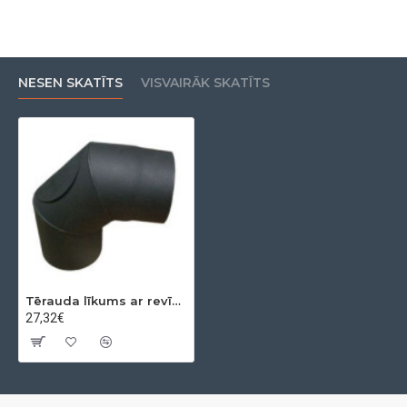
NESEN SKATĪTS
VISVAIRĀK SKATĪTS
Tērauda līkums ar revīziju 90º Ø160x2mm
27,32€