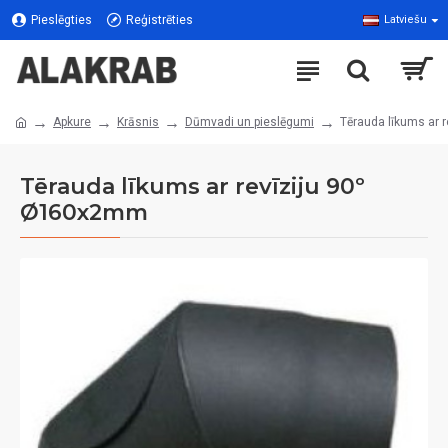
Pieslēgties
Reģistrēties
Latviešu
Apkure
Krāsnis
Dūmvadi un pieslēgumi
Tērauda līkums ar 
Tērauda līkums ar revīziju 90º
Ø160x2mm