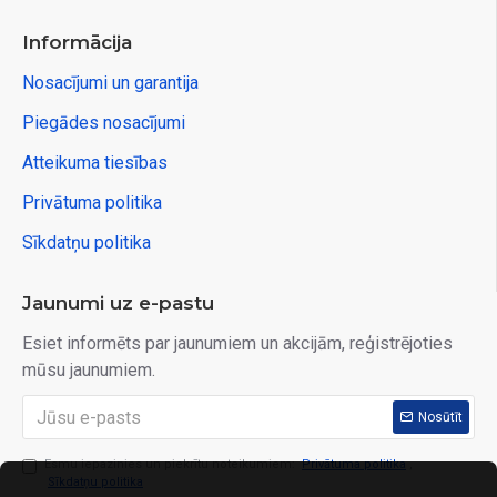
Informācija
Nosacījumi un garantija
Piegādes nosacījumi
Atteikuma tiesības
Privātuma politika
Sīkdatņu politika
Jaunumi uz e-pastu
Esiet informēts par jaunumiem un akcijām, reģistrējoties
mūsu jaunumiem.
Nosūtīt
Esmu iepazinies un piekrītu noteikumiem:
Privātuma politika
,
Sīkdatņu politika