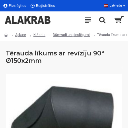
Pieslēgties
Reģistrēties
Latviešu
Apkure
Krāsnis
Dūmvadi un pieslēgumi
Tērauda līkums ar 
Tērauda līkums ar revīziju 90º
Ø150x2mm