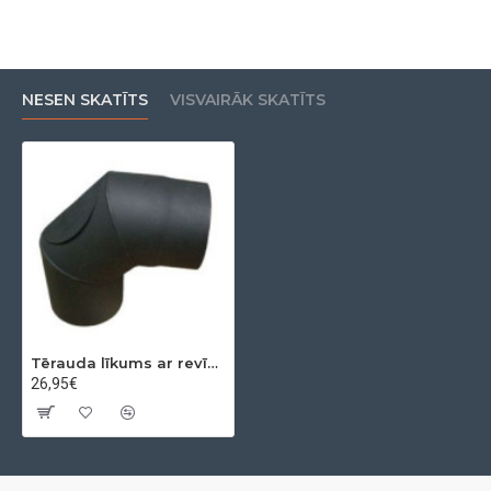
NESEN SKATĪTS
VISVAIRĀK SKATĪTS
Tērauda līkums ar revīziju 90º Ø150x2mm
26,95€