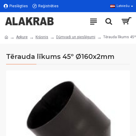
Pieslēgties
Reģistrēties
Latviešu
Apkure
Krāsnis
Dūmvadi un pieslēgumi
Tērauda līkums 4
Tērauda līkums 45º Ø160x2mm