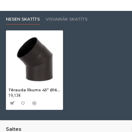
NESEN SKATĪTS
VISVAIRĀK SKATĪTS
Tērauda līkums 45º Ø160x2mm
19,13€
Saites