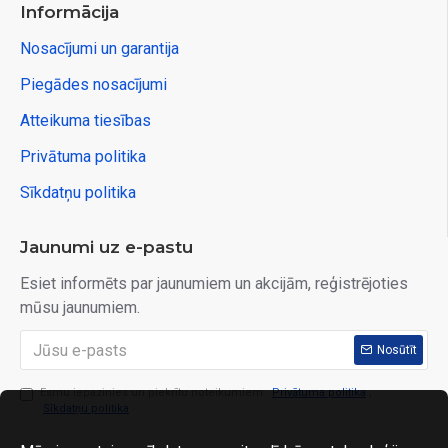
Informācija
Nosacījumi un garantija
Piegādes nosacījumi
Atteikuma tiesības
Privātuma politika
Sīkdatņu politika
Jaunumi uz e-pastu
Esiet informēts par jaunumiem un akcijām, reģistrējoties
mūsu jaunumiem.
Nosūtīt
Esmu iepazinies un piekrītu noteikumiem:
Privātuma politika
,
Sīkdatņu politika