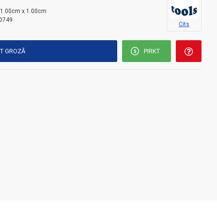
i
 1.00cm x 1.00cm
0749
Cits
KT GROZĀ
PIRKT