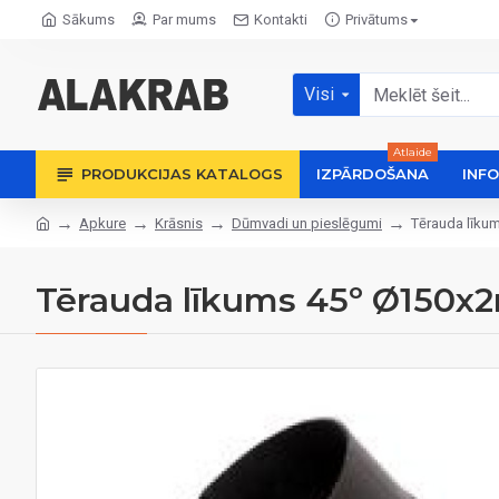
Sākums
Par mums
Kontakti
Privātums
Visi
Atlaide
PRODUKCIJAS KATALOGS
IZPĀRDOŠANA
INF
Apkure
Krāsnis
Dūmvadi un pieslēgumi
Tērauda līk
Tērauda līkums 45º Ø150