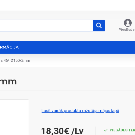
Pieslēgtie
ORMĀCIJA
ums 45º Ø150x2mm
x2mm
Lasīt vairāk produkta ražotāja mājas lapā
18,30€
/Lv
PIEGĀDES TER