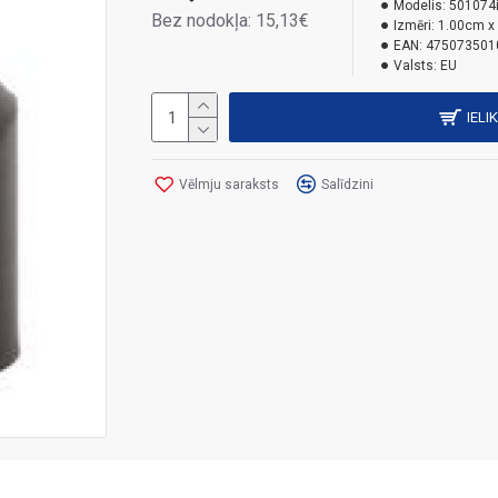
Modelis:
501074
Bez nodokļa: 15,13€
Izmēri:
1.00cm x
EAN:
475073501
Valsts:
EU
IELI
Vēlmju saraksts
Salīdzini