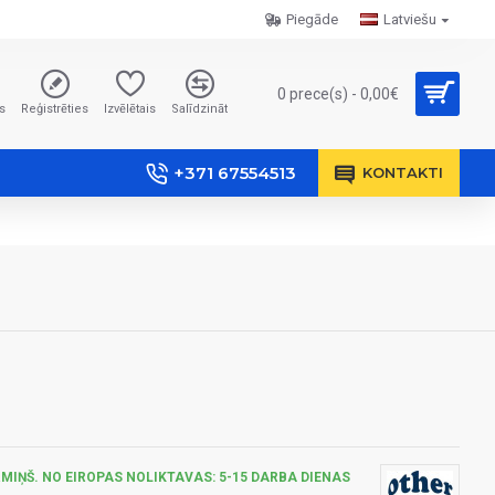
Piegāde
Latviešu
0 prece(s) - 0,00€
s
Reģistrēties
Izvēlētais
Salīdzināt
+371 67554513
KONTAKTI
MIŅŠ. NO EIROPAS NOLIKTAVAS: 5-15 DARBA DIENAS