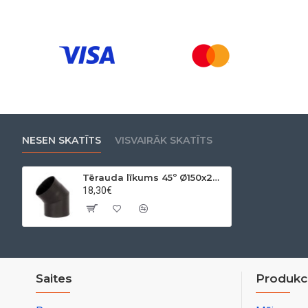
NESEN SKATĪTS
VISVAIRĀK SKATĪTS
Tērauda līkums 45º Ø150x2mm
18,30€
Saites
Produkci