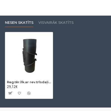
NESEN SKATĪTS
VISVAIRĀK SKATĪTS
Reg.tēr.līk.ar rev.trīsdaļigs 0-90º Ø180x2mm
29,12€