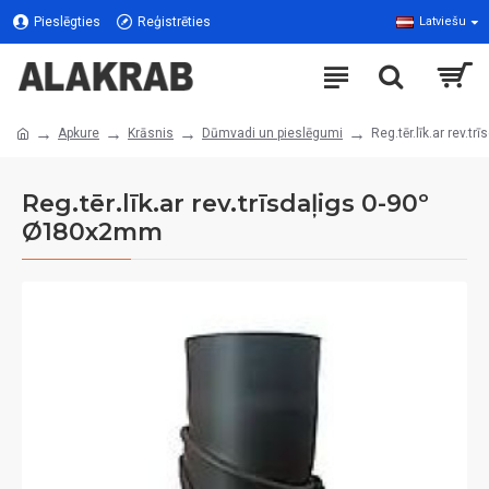
Pieslēgties
Reģistrēties
Latviešu
Apkure
Krāsnis
Dūmvadi un pieslēgumi
Reg.tēr.līk.ar rev.
Reg.tēr.līk.ar rev.trīsdaļigs 0-90º
Ø180x2mm