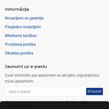
Informācija
Nosacījumi un garantija
Piegādes nosacījumi
Atteikuma tiesības
Privātuma politika
Sīkdatņu politika
Jaunumi uz e-pastu
Esiet informēts par jaunumiem un akcijām, reģistrējoties
mūsu jaunumiem.
Nosūtīt
Esmu iepazinies un piekrītu noteikumiem:
Privātuma politika
,
Sīkdatņu politika