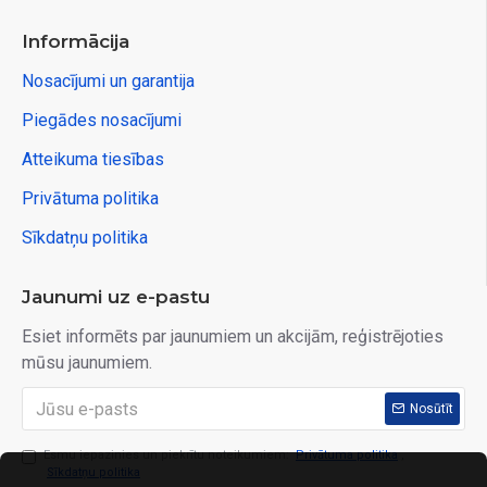
Informācija
Nosacījumi un garantija
Piegādes nosacījumi
Atteikuma tiesības
Privātuma politika
Sīkdatņu politika
Jaunumi uz e-pastu
Esiet informēts par jaunumiem un akcijām, reģistrējoties
mūsu jaunumiem.
Nosūtīt
Esmu iepazinies un piekrītu noteikumiem:
Privātuma politika
,
Sīkdatņu politika