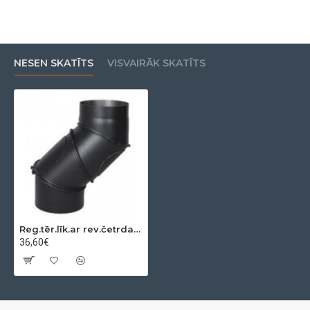
NESEN SKATĪTS
VISVAIRĀK SKATĪTS
Reg.tēr.līk.ar rev.četrdaļigs 0-90º Ø150x2mm
36,60€