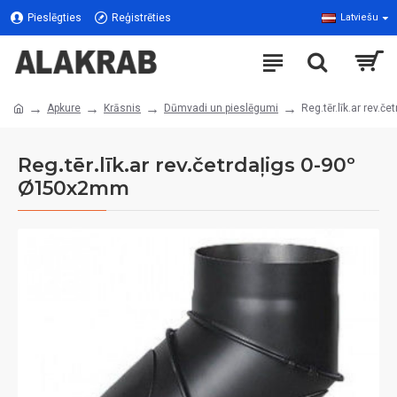
Pieslēgties
Reģistrēties
Latviešu
Apkure
Krāsnis
Dūmvadi un pieslēgumi
Reg.tēr.līk.ar rev.
Reg.tēr.līk.ar rev.četrdaļigs 0-90º
Ø150x2mm